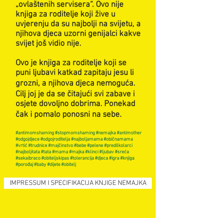
„ovlaštenih servisera“. Ovo nije
knjiga za roditelje koji žive u
uvjerenju da su najbolji na svijetu, a
njihova djeca uzorni genijalci kakve
svijet još vidio nije.
Ovo je knjiga za roditelje koji se
puni ljubavi katkad zapitaju jesu li
grozni, a njihova djeca nemoguća.
Cilj joj je da se čitajući svi zabave i
osjete dovoljno dobrima. Ponekad
čak i pomalo ponosni na sebe.
#antimomshaming #stopmomshaming #nemajka #antimother
#odgojdjece #odgojroditelja #najboljamama #običnamama
#vrtić #trudnice #majčinstvo #bebe #pelene #predškolarci
#najboljitata #tata #mama #majka #klinci #ljubav #sreća
#sekaibraco #obiteljskipas #tolerancija #djeca #igra #knjiga
#porođaj #baby #dijete #obitelj
IMPRESSUM I SPECIFIKACIJA KNJIGE NEMAJKA