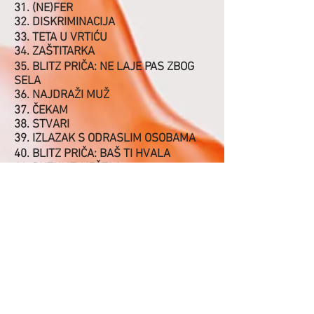
31. (NE)FER
32. DISKRIMINACIJA
33. TETA U VRTIĆU
34. ZAŠTITARKA
35. BLITZ PRIČA: NE LAJE PAS ZBOG
SELA
36. NAJDRAŽI MUŽ
37. ČEKAM
38. STVARI
39. IZLAZAK S ODRASLIM OSOBAMA
40. BLITZ PRIČA: BAŠ TI HVALA
41. PUTNI IZVJEŠTAJ
42. MRGUD
ZAKLJUČAK
NEMA TOME KRAJA
KUPI KNJIGU NEMAJKA
U KNJIŽARI ILI NA WEBU