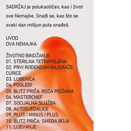
SADRŽAJ je polukaotičan, kao i život
ove Nemajke. Snađi se, kao što se
svaki dan milijun puta snađeš.
UVOD
OVA NEMAJKA
ŽIVOTNO BINDŽANJE
01. STERILNA TETRAPELENA
02. PRVI ROĐENDAN NAJDRAŽE
CURICE
03. LUBENICA
04. POGLEDI
05. BLITZ PRIČA: ROZA PIDŽAMA
06. MASTERCHEF
07. SOCIJALNA SLUŽBA
08. AUTOSJEDALICE
09. PLUS I MINUS I PLUS
10. BLITZ PRIČA: SMEĐA BOJA
11. LIJEVANJE