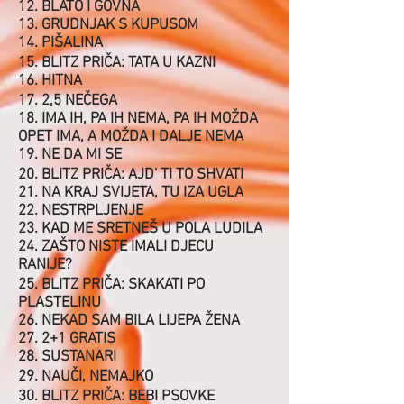
12. BLATO I GOVNA
13. GRUDNJAK S KUPUSOM
14. PIŠALINA
15. BLITZ PRIČA: TATA U KAZNI
16. HITNA
17. 2,5 NEČEGA
18. IMA IH, PA IH NEMA, PA IH MOŽDA
OPET IMA, A MOŽDA I DALJE NEMA
19. NE DA MI SE
20. BLITZ PRIČA: AJD' TI TO SHVATI
21. NA KRAJ SVIJETA, TU IZA UGLA
22. NESTRPLJENJE
23. KAD ME SRETNEŠ U POLA LUDILA
24. ZAŠTO NISTE IMALI DJECU
RANIJE?
25. BLITZ PRIČA: SKAKATI PO
PLASTELINU
26. NEKAD SAM BILA LIJEPA ŽENA
27. 2+1 GRATIS
28. SUSTANARI
29. NAUČI, NEMAJKO
30. BLITZ PRIČA: BEBI PSOVKE