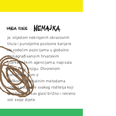
je, slijedom nebrojenih obrazovnih
titula i punoljetne poslovne karijere
na vodećim pozicijama u globalno
najnagrađivanijim hrvatskim
marketinškim agencijama, napisala
svoju prvu knjigu. Otvorenom
komunikacijom o
(ne)konvencionalnim metodama
odgoja podupire svakog roditelja koji
(potiho ili na sav glas) brižno i iskreno
voli svoje dijete.